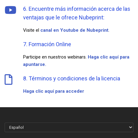
6. Encuentre más información acerca de las
ventajas que le ofrece Nubeprint:
Visite el
canal en Youtube de Nubeprint
.
7. Formación Online
Participe en nuestros webinars.
Haga clic aquí para
apuntarse.
8. Términos y condiciones de la licencia
Haga clic aquí para acceder
ELEGIR
UN