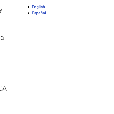
English
y
Español
la
DCA
.