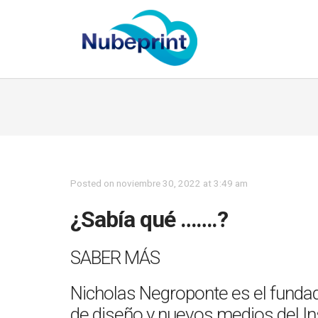
Posted on noviembre 30, 2022 at 3:49 am
¿Sabía qué …….?
SABER MÁS
Nicholas Negroponte es el fundad
de diseño y nuevos medios del In