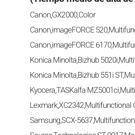
Canon,GX2000,Color
Canon,imageFORCE 520,Multifun
Canon,imageFORCE 6170,Multifu
Konica Minolta,Bizhub 5020i,Mul
Konica Minolta,Bizhub 551i ST,M
Kyocera,TASKalfa MZ5001ci,Multi
Lexmark,XC2342,Multifunctional 
Samsung,SCX-5637,Multifunctio