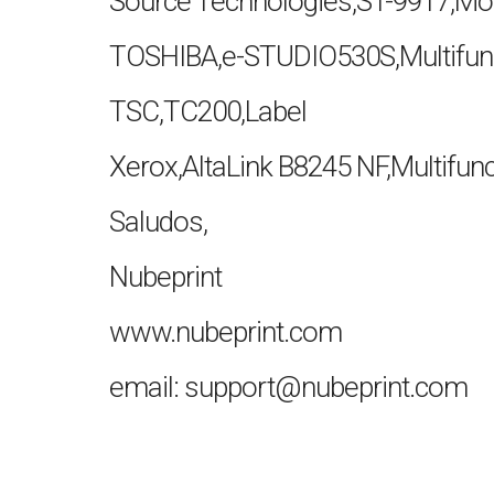
Source Technologies,ST-9917,M
TOSHIBA,e-STUDIO530S,Multifu
TSC,TC200,Label
Xerox,AltaLink B8245 NF,Multifu
Saludos,
Nubeprint
www.nubeprint.com
email: support@nubeprint.com